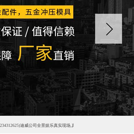
3234312625)迪威公司全景娱乐真实现场,真人美女荷官等您体验,迪威公司客服2