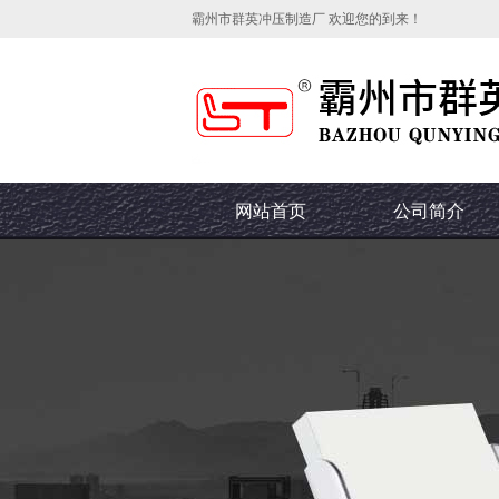
霸州市群英冲压制造厂 欢迎您的到来！
网站首页
公司简介