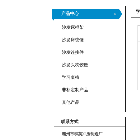
产品中心
沙发床框架
沙发床铰链
沙发连接件
沙发头枕铰链
学习桌椅
非标定制产品
其他产品
联系方式
霸州市群英冲压制造厂