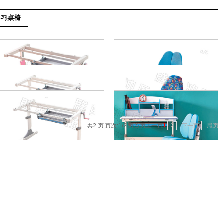
学习桌椅
共2 页 页次:1/2 页
首页
上一页
1
2
下一页
尾
XXZJ-1
XXY-1
XXZJ-2
XXY-2
XXZJ-3
XXZ-3