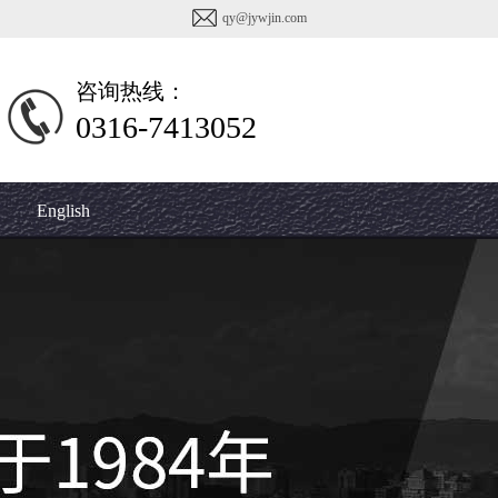
qy@jywjin.com
咨询热线：
0316-7413052
7413107
English