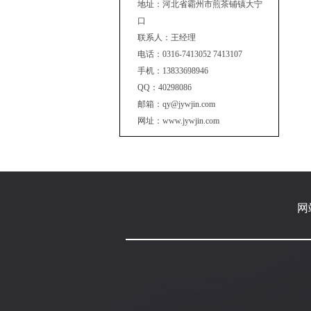
地址：河北省霸州市煎茶铺镇大宁
口
联系人：王经理
电话：0316-7413052 7413107
手机：13833698946
QQ：40298086
邮箱：qy@jywjin.com
网址：www.jywjin.com
网